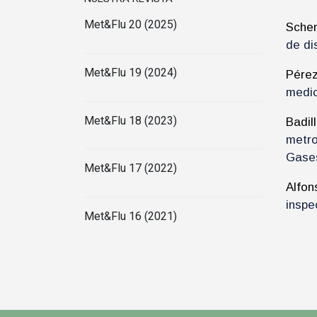
Met&Flu 20 (2025)
Schen
de di
Met&Flu 19 (2024)
Pérez
medic
Met&Flu 18 (2023)
Badil
metro
Gases
Met&Flu 17 (2022)
Alfon
inspe
Met&Flu 16 (2021)