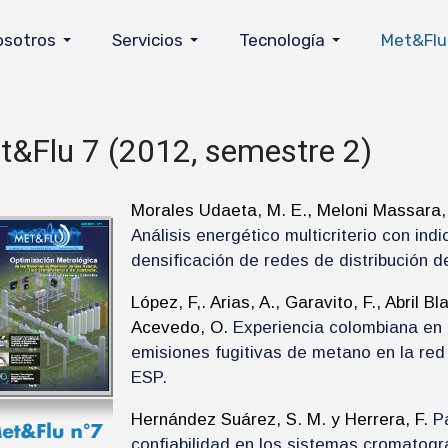
osotros
Servicios
Tecnología
Met&Flu
t&Flu 7 (2012, semestre 2)
Morales Udaeta, M. E., Meloni Massara, V
Análisis energético multicriterio con in
densificación de redes de distribución d
López, F,. Arias, A., Garavito, F., Abril 
Acevedo, O.
Experiencia colombiana en 
emisiones fugitivas de metano en la red
ESP.
Hernández Suárez, S. M. y Herrera, F.
P
confiabilidad en los sistemas cromatogr