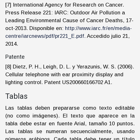
[7] International Agency for Research on Cancer.
Press Release 221: IARC: Outdoor Air Pollution a
Leading Environmental Cause of Cancer Deaths, 17-
oct-2013. Disponible en:
http://www.iarc.fr/en/media-
centre/iarcnews/pdf/pr221_E.pdf.
Accedido julio 21,
2014.
Patente
[8] Dietz, P. H., Leigh, D. L. y Yerazunis, W. S. (2006).
Cellular telephone with ear proximity display and
lighting control. Patent US200660166702 A1.
Tablas
Las tablas deben prepararse como texto editable
(no como imágenes). El texto que aparece en la
tabla debe estar en fuente Arial, tamaño 10 puntos.
Las tablas se numeran secuencialmente, usando
números arábigos. Cada tabla debe tener un título