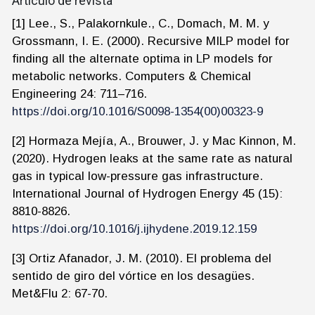
Artículo de revista
[1] Lee., S., Palakornkule., C., Domach, M. M. y
Grossmann, I. E. (2000). Recursive MILP model for
finding all the alternate optima in LP models for
metabolic networks. Computers & Chemical
Engineering 24: 711–716.
https://doi.org/10.1016/S0098-1354(00)00323-9
[2] Hormaza Mejía, A., Brouwer, J. y Mac Kinnon, M.
(2020). Hydrogen leaks at the same rate as natural
gas in typical low-pressure gas infrastructure.
International Journal of Hydrogen Energy 45 (15):
8810-8826.
https://doi.org/10.1016/j.ijhydene.2019.12.159
[3] Ortiz Afanador, J. M. (2010). El problema del
sentido de giro del vórtice en los desagües.
Met&Flu 2: 67-70.