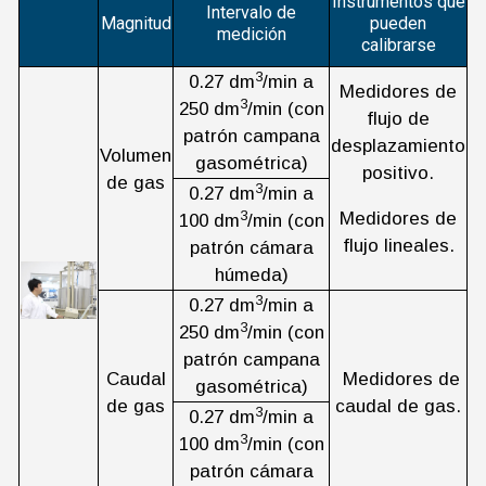
Instrumentos que
Intervalo de
Magnitud
pueden
medición
calibrarse
3
0.27 dm
/min a
Medidores de
3
250 dm
/min (con
flujo de
patrón campana
desplazamiento
Volumen
gasométrica)
positivo.
de gas
3
0.27 dm
/min a
3
Medidores de
100 dm
/min (con
flujo lineales.
patrón cámara
húmeda)
3
0.27 dm
/min a
3
250 dm
/min (con
patrón campana
Caudal
Medidores de
gasométrica)
de gas
caudal de gas.
3
0.27 dm
/min a
3
100 dm
/min (con
patrón cámara