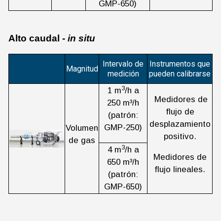
GMP-650)
Alto caudal -
in situ
Intervalo de
Instrumentos que
Magnitud
medición
pueden calibrarse
3
1 m
/h a
Medidores de
250 m³/h
flujo de
(patrón:
desplazamiento
GMP-250)
Volumen
positivo.
de gas
3
4 m
/h a
Medidores de
650 m³/h
flujo lineales.
(patrón:
GMP-650)