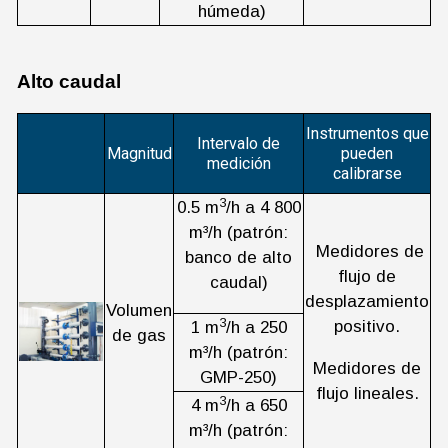
húmeda)
Alto caudal
Instrumentos que
Intervalo de
Magnitud
pueden
medición
calibrarse
3
0.5 m
/h a 4 800
m³/h (patrón:
Medidores de
banco de alto
flujo de
caudal)
desplazamiento
Volumen
3
positivo.
1 m
/h a 250
de gas
m³/h (patrón:
Medidores de
GMP-250)
flujo lineales.
3
4 m
/h a 650
m³/h (patrón: