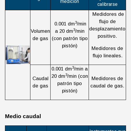
medición
calibrarse
Medidores de
flujo de
3
0.001 dm
/min
desplazamiento
3
Volumen
a 20 dm
/min
positivo.
de gas
(con patrón tipo
pistón)
Medidores de
flujo lineales.
3
0.001 dm
/min a
3
20 dm
/min (con
Caudal
Medidores de
patrón tipo
de gas
caudal de gas.
pistón)
Medio caudal