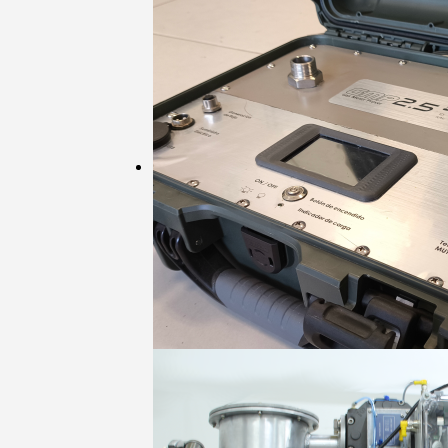
BLR
Banco de calibración de medidores re
con medidor rotativo y elementos de 
patrones.
GMP2.5
Banco de verificación de medidores r