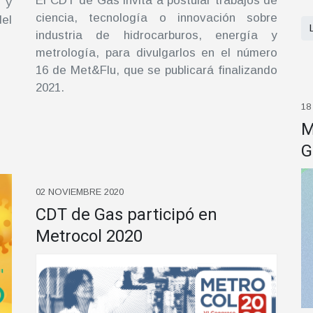
El CDT de Gas invita a postular trabajos de
 y
ciencia, tecnología o innovación sobre
del
industria de hidrocarburos, energía y
metrología, para divulgarlos en el número
16 de Met&Flu, que se publicará finalizando
2021.
18
M
G
02 NOVIEMBRE 2020
CDT de Gas participó en
Metrocol 2020