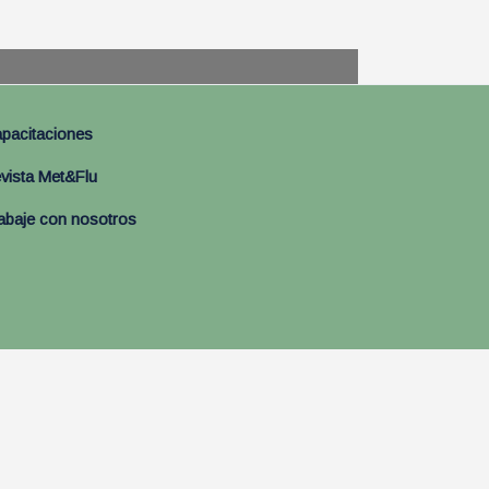
pacitaciones
vista Met&Flu
abaje con nosotros