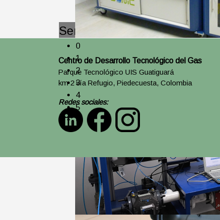
Servicios de calibración acre
B-Sonic
0
Banco de calibración de medidores re
1
Centro de Desarrollo Tecnológico del Gas
con toberas críticas como patrón.
2
Parque Tecnológico UIS Guatiguará
3
km 2 vía Refugio, Piedecuesta, Colombia
4
Redes sociales:
5
6