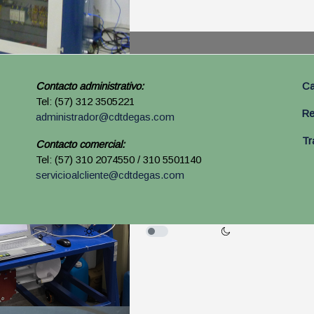
ditados
sidenciales de gas,
Contacto administrativo:
Ca
Tel: (57) 312 3505221
Re
administrador@cdtdegas.com
Tr
Contacto comercial:
Tel: (57) 310 2074550 / 310 5501140
servicioalcliente@cdtdegas.com