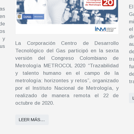
E
as
G
 en
mi
 de
e
os
d
 y
La Corporación Centro de Desarrollo
a
us
Tecnológico del Gas participó en la sexta
de
versión del Congreso Colombiano de
t
Metrología METROCOL 2020 “Trazabilidad
fu
y talento humano en el campo de la
d
metrología: horizontes y retos”, organizado
tr
por el Instituto Nacional de Metrología, y
realizado de manera remota el 22 de
octubre de 2020.
LEER MÁS…