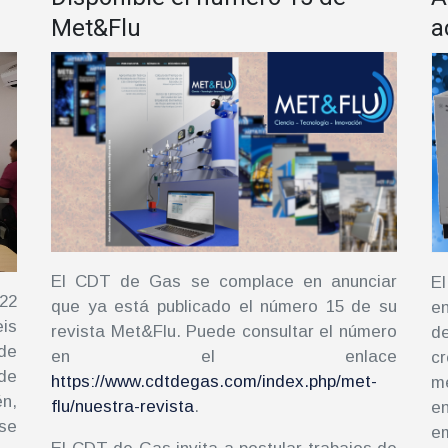
Met&Flu
a
El CDT de Gas se complace en anunciar
E
22
que ya está publicado el número 15 de su
en
eis
revista Met&Flu. Puede consultar el número
d
 de
en el enlace
c
 de
https://www.cdtdegas.com/index.php/met-
m
n,
flu/nuestra-revista
.
en
se
em