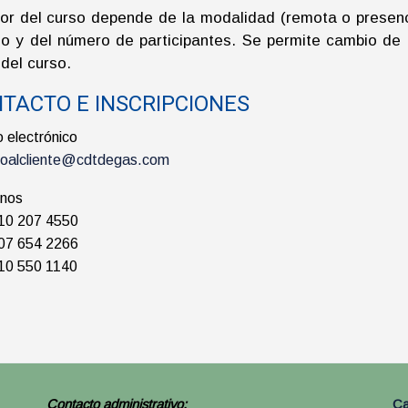
lor del curso depende de la modalidad (remota o presenci
jo y del número de participantes. Se permite cambio de 
 del curso.
TACTO E INSCRIPCIONES
 electrónico
cioalcliente@cdtdegas.com
onos
310 207 4550
607 654 2266
310 550 1140
Contacto administrativo:
Ca