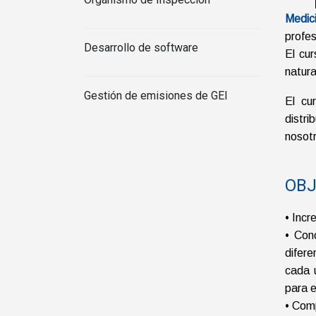
Medic
profes
Desarrollo de software
El cu
natura
Gestión de emisiones de GEI
El cu
distri
nosotr
OBJ
• Incr
• Con
difer
cada 
para e
• Comp