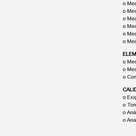
o Med
o Med
o Med
o Med
o Med
o Med
ELEM
o Med
o Med
o Com
CALI
o Exi
o Tom
o Aná
o Ana