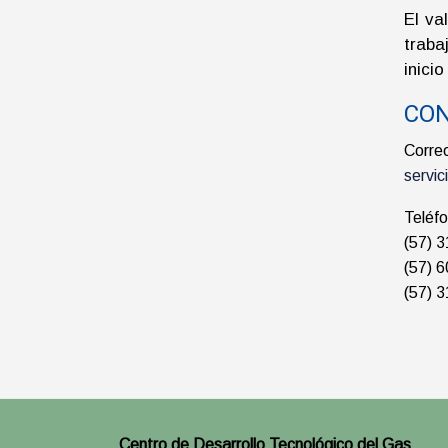
El va
traba
inicio
CON
Correo
servi
Teléf
(57) 
(57) 
(57) 
Centro de Desarrollo Tecnológico del Gas