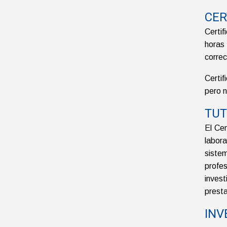
CER
Certi
horas
correc
Certi
pero n
TUT
El Cen
labor
siste
profe
inves
presta
INV