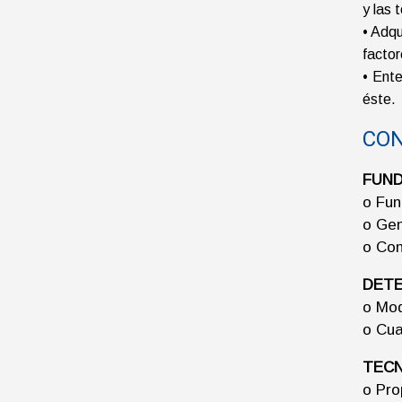
y las 
• Adqu
factor
• Ente
éste.
CON
FUND
o Fun
o Gen
o Con
DETE
o Mod
o Cua
TECN
o Pro