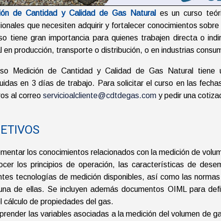
ión de Cantidad y Calidad de Gas Natural
es un curso teóric
ionales que necesiten adquirir y fortalecer conocimientos sobre
rso tiene gran importancia para quienes trabajen directa o i
l en producción, transporte o distribución, o en industrias consu
rso Medición de Cantidad y Calidad de Gas Natural tiene u
buidas en 3 días de trabajo. Para solicitar el curso en las fech
os al correo
servicioalcliente@cdtdegas.com
y pedir una cotiza
ETIVOS
ementar los conocimientos relacionados con la medición de volum
ocer los principios de operación, las características de dese
entes tecnologías de medición disponibles, así como las norma
una de ellas. Se incluyen además documentos OIML para defini
l cálculo de propiedades del gas.
render las variables asociadas a la medición del volumen de ga